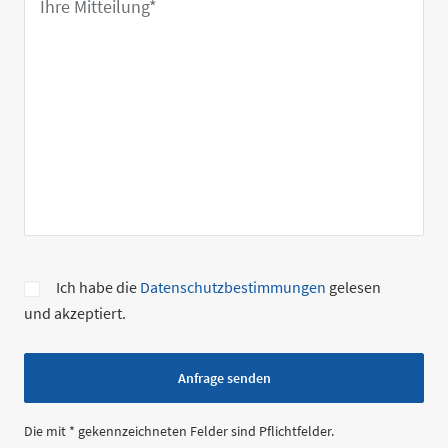
Bitte
Ich habe die
Datenschutzbestimmungen
gelesen
lasse
und akzeptiert.
dieses
Feld
leer.
Die mit * gekennzeichneten Felder sind Pflichtfelder.